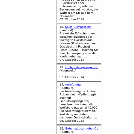
Puderzucker oder
Schokoüberzug oder mit
Zuckerstreuseln verziert, die
Waffeln am Stil aus dem
Neumärker ...
07. Oktober 2014
12.
Slush Eismaschine
(Funfood)
Prickelnde Erfrischung mit
eiskaltem Slusheis oder
fruchtigen Cocktails aus
unserer Slusheismaschine
Das zischt!!!! Fruchtig!
Frisch! Eiskalt! Machen Sie
Ihre Sommerparty oder den
Kindergeburtstag ...
07. Oktober 2014
13.
4_Geburtstagsangebot
(Hauptseite)
07. Oktober 2014
14.
Anlieferung
(Hüpfburg)
Für Anlieferung mit Auf/-und
Abbau einer Hüpfburg (gilt
auch für
Geburtstagsangebot)
berechnen wir innerhalb
Wolfsburg pauschal 45,00€
Für Anlieferung außerhalb
Wolfsburg und/oder
mehreren Gerätschaften ...
06. Oktober 2014
15.
Geburtstagsangebot 01
(Hüpfburg)