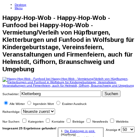
Desktop
Menu
Happy-Hop-Wob - Happy-Hop-Wob -
Funfood bei Happy-Hop-Wob -
Vermietung/Verleih von Hüpfburgen,
Kletterburgen und Funfood in Wolfsburg für
Kindergeburtstage, Vereinsfeiern,
Veranstaltungen und Firmenfeiern, auch für
Helmstdt, Gifhorn, Braunschweig und
Umgebung
Suchen
Suchwörter:
Alle Wörter
Irgendein Wort
Exakter Ausdruck
Reihenfolge:
Nur Suchen:
Kategorien
Kontakte
Beiträge
Newsfeeds
Weblinks
Insgesamt 25 Ergebnisse gefunden!
Anzeige #
1.
Die Eiskönigin in pink
(Hüpfburg)