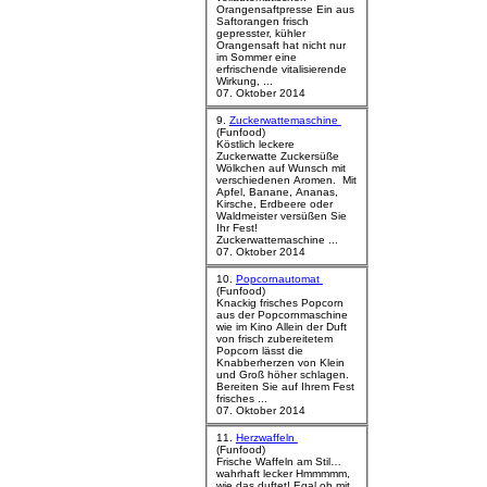
Orangensaftpresse Ein aus
Saftorangen frisch
gepresster, kühler
Orangensaft hat nicht nur
im Sommer eine
erfrischende vitalisierende
Wirkung, ...
07. Oktober 2014
9.
Zuckerwattemaschine
(Funfood)
Köstlich leckere
Zuckerwatte Zuckersüße
Wölkchen auf Wunsch mit
verschiedenen Aromen. Mit
Apfel, Banane, Ananas,
Kirsche, Erdbeere oder
Waldmeister versüßen Sie
Ihr Fest!
Zuckerwattemaschine ...
07. Oktober 2014
10.
Popcornautomat
(Funfood)
Knackig frisches Popcorn
aus der Popcornmaschine
wie im Kino Allein der Duft
von frisch zubereitetem
Popcorn lässt die
Knabberherzen von Klein
und Groß höher schlagen.
Bereiten Sie auf Ihrem Fest
frisches ...
07. Oktober 2014
11.
Herzwaffeln
(Funfood)
Frische Waffeln am Stil…
wahrhaft lecker Hmmmmm,
wie das duftet! Egal ob mit