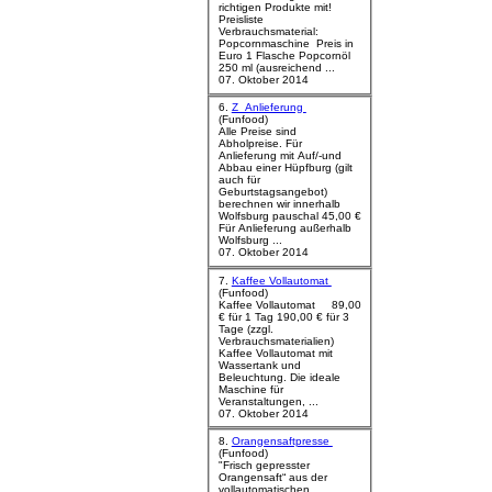
richtigen Produkte mit!
Preisliste
Verbrauchsmaterial:
Popcornmaschine Preis in
Euro 1 Flasche Popcornöl
250 ml (ausreichend ...
07. Oktober 2014
6.
Z_Anlieferung
(Funfood)
Alle Preise sind
Abholpreise. Für
Anlieferung mit Auf/-und
Abbau einer Hüpfburg (gilt
auch für
Geburtstagsangebot)
berechnen wir innerhalb
Wolfsburg pauschal 45,00 €
Für Anlieferung außerhalb
Wolfsburg ...
07. Oktober 2014
7.
Kaffee Vollautomat
(Funfood)
Kaffee Vollautomat 89,00
€ für 1 Tag 190,00 € für 3
Tage (zzgl.
Verbrauchsmaterialien)
Kaffee Vollautomat mit
Wassertank und
Beleuchtung. Die ideale
Maschine für
Veranstaltungen, ...
07. Oktober 2014
8.
Orangensaftpresse
(Funfood)
"Frisch gepresster
Orangensaft“ aus der
vollautomatischen