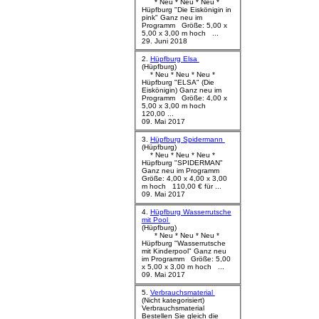
* Neu * Neu * Neu *
Hüpfburg "Die Eiskönigin in
pink" Ganz neu im
Programm Größe: 5,00 x
5,00 x 3,00 m hoch ...
29. Juni 2018
2.
Hüpfburg Elsa
(Hüpfburg)
* Neu * Neu * Neu *
Hüpfburg "ELSA" (Die
Eiskönigin) Ganz neu im
Programm Größe: 4,00 x
5,00 x 3,00 m hoch
120,00 ...
09. Mai 2017
3.
Hüpfburg Spidermann
(Hüpfburg)
* Neu * Neu * Neu *
Hüpfburg "SPIDERMAN"
Ganz neu im Programm
Größe: 4,00 x 4,00 x 3,00
m hoch 110,00 € für ...
09. Mai 2017
4.
Hüpfburg Wasserrutsche
mit Pool
(Hüpfburg)
* Neu * Neu * Neu *
Hüpfburg "Wasserrutsche
mit Kinderpool" Ganz neu
im Programm Größe: 5,00
x 5,00 x 3,00 m hoch ...
09. Mai 2017
5.
Verbrauchsmaterial
(Nicht kategorisiert)
Verbrauchsmaterial
Bestellen Sie gleich die