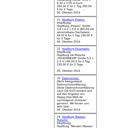
6,30 x 3,50 m hoch
260,00 € für 1 Tag 350,00
€ für 3 Tage ...
06. Oktober 2014
21.
Hüpfburg Piraten
(Hüpfburg)
Hüpfburg „Piraten" Größe
3,6 x 4,2 x 3,8 m (B/L/H) mit
abnehmbarer Dachplane
69,00 € für 1 Tag 149,00 €
für 3 Tage ...
06. Oktober 2014
22.
Hüpfburg-Feuerwehr
(Hüpfburg)
Hüpfburg mit Rutsche
„FEUERWEHR“ Größe 5,0 x
2,4 m 180,00 € für 1 Tag,
230,00 € für 3 Tage
...
06. Oktober 2014
23.
Datenschutz
(Nicht kategorisiert)
Datenschutzerklärung
Diese Datenschutzerklärung
nach DS-GVO bezieht sich
auf das Angebot von
Happy-Hop-Wob.de,
nachfolgend „Anbieter“
genannt. Wir freuen uns
sehr über ...
06. Oktober 2014
24.
Hüpfburg Wasser-
Rutsche
(Hüpfburg)
Hüpfburg "Monster Wasser-