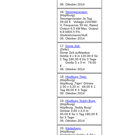
06. Oktober 2014
16.
Stromgenerator
(Hüpfburg)
Stromgenerator Je Tag
26,00 € Voltage 220/380
V, Frequenze 50 Hz, Rated
Output 6,5 kW Max. Output
6,8 kW,6,5 PS,
Starkstromanschluß
06. Oktober 2014
17.
Dome Zelt
(Zelte)
Dome Zelt aufblasbar
Größe 9 x 9 m 120,00 € für
1 Tag 180,00 € für 3 Tage
Größe 5 x 5 m 79,00
€ ...
06. Oktober 2014
18.
Hüpfburg Tiger
(Hüpfburg)
Hüpfburg „Tiger“ Grösse
2,50 x 3,20 m 49,00 € 1
Tag 99,00 € 3 Tage
06. Oktober 2014
19.
Hüpfburg Teddy Burg
(Hüpfburg)
Hüpfburg „Teddy Burg“
Grösse 3,60 x 4,0 m
95,00 € für 1 Tag 180,00 €
für 3 Tage ...
06. Oktober 2014
20.
Kletterberg
(Hüpfburg)
Kletterberg
Größe: 6,30 x