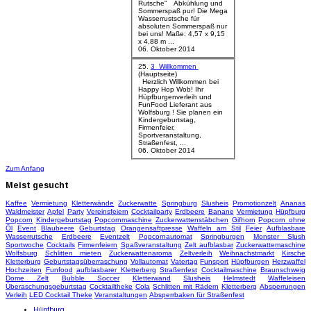
Rutsche" Abkühlung und
Sommerspaß pur! Die Mega
Wasserrustsche für
absoluten Sommerspaß nur
bei uns! Maße: 4,57 x 9,15
x 4,88 m ...
06. Oktober 2014
25.
3_Willkommen
(Hauptseite)
Herzlich Willkommen bei
Happy Hop Wob! Ihr
Hüpfburgenverleih und
FunFood Lieferant aus
Wolfsburg ! Sie planen ein
Kindergeburtstag,
Firmenfeier,
Sportveranstaltung,
Straßenfest, ...
06. Oktober 2014
Zum Anfang
Meist
gesucht
Kaffee
Vermietung
Kletterwände
Zuckerwatte
Springburg
Slusheis
Promotionzelt
Ananas
Waldmeister
Apfel
Party
Vereinsfeiern
Cocktailparty
Erdbeere
Banane
Vermietung
Hüpfburg
Popcorn
Kindergeburtstag
Popcornmaschine
Zuckerwattenstäbchen
Gifhorn
Popcorn ohne
Öl
Event
Blaubeere
Geburtstag
Orangensaftpresse
Waffeln am Stil
Feier
Aufblasbare
Wasserrutsche
Erdbeere
Eventzelt
Popcornautomat
Springburgen
Monster Slush
Sportwoche
Cocktails
Firmenfeiern
Spaßveranstaltung
Zelt aufblasbar
Zuckerwattemaschine
Wolfsburg
Schlitten mieten
Zuckerwattenaroma
Zeltverleih
Weihnachstmarkt
Kirsche
Kletterburg
Geburtstagsüberraschung
Vollautomat
Vatertag
Funsport
Hüpfburgen
Herzwaffel
Hochzeiten
Funfood
aufblasbarer Kletterberg
Straßenfest
Cocktailmaschine
Braunschweig
Dome Zelt
Bubble Soccer
Kletterwand
Slusheis
Helmstedt
Waffeleisen
Überaschungsgeburtstag
Cocktailtheke
Cola
Schlitten mit Rädern
Kletterberg
Absperrungen
Verleih
LED Cocktail Theke
Veranstaltungen
Absperrbaken für Straßenfest
Hüpfburg