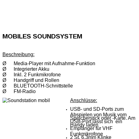
MOBILES SOUNDSYSTEM
Beschreibung:
Ø Media-Player mit Aufnahme-Funktion
Ø Integrierter Akku
Ø Inkl. 2 Funkmikrofone
Ø Handgriff und Rollen
Ø BLUETOOTH-Schnittstelle
Ø FM-Radio
Anschlüsse:
USB- und SD-Ports zum
Abspielen von Musik vom
Speicherstick oder -Karte. Am
USB-Port lässt sich ein
Handy laden
Empfänger für VHF
Funkmikrofone
2 St. 6.3mm Klinke