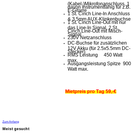
(Kabel-)Mikrofonanschluss, 1
davon Instrumentfähig für z.B.
E-Gitarre
1 St. Cinch Line-In Anschluss
& 3.5mm AUX-Klinkenbuchse
1 St. Cinch Line-Out mit nur
das Line-In Signal, 2 St.
Cinch Line-Out mit Misch-
Signal
230V Netzanschluss
DC-Buchse für zusätzlichen
12V Akku (für 2.5x5.5mm DC-
Stecker)
RMS Leistung 450 Watt
max.
Ausgangsleistung Spitze 900
Watt max.
Mietpreis pro Tag 59,-€
Zum Anfang
Meist
gesucht