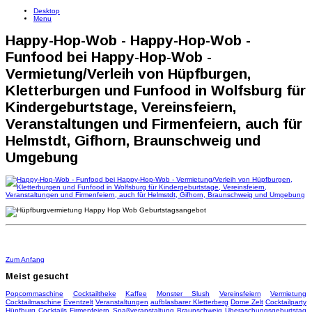
Desktop
Menu
Happy-Hop-Wob - Happy-Hop-Wob -
Funfood bei Happy-Hop-Wob -
Vermietung/Verleih von Hüpfburgen,
Kletterburgen und Funfood in Wolfsburg für
Kindergeburtstage, Vereinsfeiern,
Veranstaltungen und Firmenfeiern, auch für
Helmstdt, Gifhorn, Braunschweig und
Umgebung
Zum Anfang
Meist
gesucht
Popcornmaschine
Cocktailtheke
Kaffee
Monster Slush
Vereinsfeiern
Vermietung
Cocktailmaschine
Eventzelt
Veranstaltungen
aufblasbarer Kletterberg
Dome Zelt
Cocktailparty
Hüpfburg
Cocktails
Firmenfeiern
Spaßveranstaltung
Braunschweig
Überaschungsgeburtstag