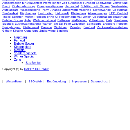
Absperrbaken für Straßenfest
Promotionzelt
Zelt aufblasbar
Funsport
Sportwoche
Vermietung
Event
Kindergeburtstag
Orangensaftpresse
Herzwaffel
Schlitten mit Rädern
Waldmeister
Aufblasbare Wasserrutsche
Party
Ananas
Zuckerwattemaschine
Kletterwände
Geburtstag
Straßenfest
Hüpfburgen
Hochzeiten
Helmstedt
Kletterberg
Absperrungen
LED Cocktail
Theke
Schlitten mieten
Popcorn ohne Öl
Popcornautomat
Verleih
Geburtstagsüberraschung
Bubble Soccer
Apfel
Weihnachstmarkt
Erdbeere
Waffeleisen
Vollautomat
Cola
Blaubeere
Slusheis
Zuckerwattenaroma
Waffeln am Stil
Feier
Zeltverleih
Springburg
Erdbeere
Popcorn
Springburgen
Kletterwand
Banane
Wolfsburg
Vatertag
Funfood
Zuckerwattenstäbchen
Gifhorn
Kirsche
Kletterburg
Zuckerwatte
Slusheis
Hüpfburg
Funfood
Bubble Soccer
Kinderspiele
Material
Sonderangebote
Winter Special
Zelte
Straßenfest
Copyright (c) by
HAPPY HOP WOB
|
Winterdienst
|
SSG-Wob
|
Entrümpelung
|
Impressum
|
Datenschutz
|