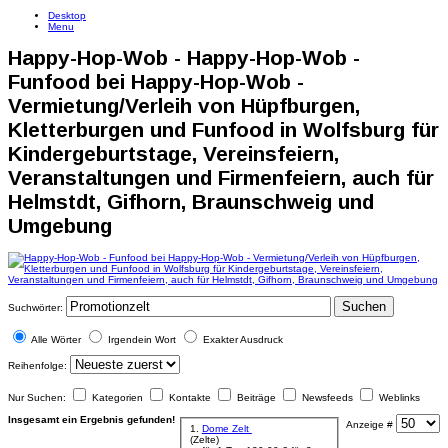
Desktop
Menu
Happy-Hop-Wob - Happy-Hop-Wob -
Funfood bei Happy-Hop-Wob -
Vermietung/Verleih von Hüpfburgen,
Kletterburgen und Funfood in Wolfsburg für
Kindergeburtstage, Vereinsfeiern,
Veranstaltungen und Firmenfeiern, auch für
Helmstdt, Gifhorn, Braunschweig und
Umgebung
Suchen
Suchwörter:
Alle Wörter
Irgendein Wort
Exakter Ausdruck
Reihenfolge:
Nur Suchen:
Kategorien
Kontakte
Beiträge
Newsfeeds
Weblinks
Insgesamt ein Ergebnis gefunden!
Anzeige #
1.
Dome Zelt
(Zelte)