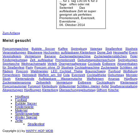
... für 1 Tag 130,00 € für 3
Tage offen oder mit
Seitenteil Das
aufblasbare Zelt ist super
geeignet als perfektes
Promotionzelt
, Eventzelt,
Eventdome ...
06. Oktober 2014
Zum Anfang
Meist
gesucht
Popcornmaschine
Bubble Soccer
Kaffee
Springburg
Vatertag
Straßenfest
Slusheis
Veranstaltungen
Blaubeere
Hochzeiten
aufblasbarer Kletterberg
Dome Zelt
Herzwaffel
Event
Vereinsfeiern
Vermietung
Banane
Zuckerwattemaschine
Zuckerwattenstäbchen
Feier
Kindergeburtstag
Zelt aufblasbar
Promotionzelt
Geburtstagsüberraschung
Springburgen
Sportwoche
Weihnachstmarkt
Verleih
Orangensaftpresse
Cocktails
Erdbeere
Absperrbaken
für Straßenfest
Party
Popcorn ohne Öl
Slusheis
Cocktailmaschine
Zuckerwatte
Schlitten mit
Rädern
Popcorn
Waldmeister
LED Cocktail Theke
Braunschweig
Funfood
Wolfsburg
Firmenfeiern
Helmstedt
Waffeln am Stil
Cola
Eventzelt
Cocktailtheke
Geburtstag
Monster
Slush
Kletterwände
Aufblasbare Wasserrutsche
Waffeleisen
Ananas
Hüpfburg
Zuckerwattenaroma
Zeltverleih
Vermietung
Erdbeere
Cocktailparty
Kletterwand
Popcornautomat
Funsport
Kletterburg
Vollautomat
Schlitten mieten
Apfel
Spaßveranstaltung
Absperrungen
Hüpfburgen
Kletterberg
Überaschungsgeburtstag
Gifhorn
Kirsche
Hüpfburg
Funfood
Bubble Soccer
Kinderspiele
Material
Sonderangebote
Winter Special
Zelte
Straßenfest
Copyright (c) by
HAPPY HOP WOB