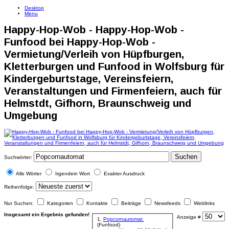
Desktop
Menu
Happy-Hop-Wob - Happy-Hop-Wob -
Funfood bei Happy-Hop-Wob -
Vermietung/Verleih von Hüpfburgen,
Kletterburgen und Funfood in Wolfsburg für
Kindergeburtstage, Vereinsfeiern,
Veranstaltungen und Firmenfeiern, auch für
Helmstdt, Gifhorn, Braunschweig und
Umgebung
Suchen
Suchwörter:
Alle Wörter
Irgendein Wort
Exakter Ausdruck
Reihenfolge:
Nur Suchen:
Kategorien
Kontakte
Beiträge
Newsfeeds
Weblinks
Insgesamt ein Ergebnis gefunden!
Anzeige #
1.
Popcornautomat
(Funfood)