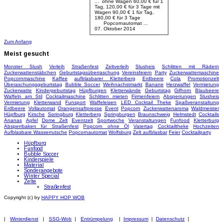
... ohne Wagen 60,00 € für 1
Tag, 120,00 € für 3 Tage mit
Wagen 90,00 € 1 für Tag,
180,00 € für 3 Tage
Popcornautomat
...
07. Oktober 2014
Zum Anfang
Meist
gesucht
Monster Slush
Verleih
Straßenfest
Zeltverleih
Slusheis
Schlitten mit Rädern
Zuckerwattenstäbchen
Geburtstagsüberraschung
Vereinsfeiern
Party
Zuckerwattemaschine
Popcornmaschine
Kaffee
aufblasbarer Kletterberg
Erdbeere
Cola
Promotionzelt
Überaschungsgeburtstag
Bubble Soccer
Weihnachstmarkt
Banane
Herzwaffel
Vermietung
Zuckerwatte
Kindergeburtstag
Hüpfburgen
Kletterwände
Geburtstag
Gifhorn
Blaubeere
Waffeln am Stil
Cocktailmaschine
Schlitten mieten
Firmenfeiern
Absperrungen
Slusheis
Vermietung
Kletterwand
Funsport
Waffeleisen
LED Cocktail Theke
Spaßveranstaltung
Erdbeere
Vollautomat
Orangensaftpresse
Event
Popcorn
Zuckerwattenaroma
Waldmeister
Hüpfburg
Kirsche
Springburg
Kletterberg
Springburgen
Braunschweig
Helmstedt
Cocktails
Ananas
Apfel
Dome Zelt
Eventzelt
Sportwoche
Veranstaltungen
Funfood
Kletterburg
Absperrbaken für Straßenfest
Popcorn ohne Öl
Vatertag
Cocktailtheke
Hochzeiten
Aufblasbare Wasserrutsche
Popcornautomat
Wolfsburg
Zelt aufblasbar
Feier
Cocktailparty
Hüpfburg
Funfood
Bubble Soccer
Kinderspiele
Material
Sonderangebote
Winter Special
Zelte
Straßenfest
Copyright (c) by
HAPPY HOP WOB
|
Winterdienst
|
SSG-Wob
|
Entrümpelung
|
Impressum
|
Datenschutz
|