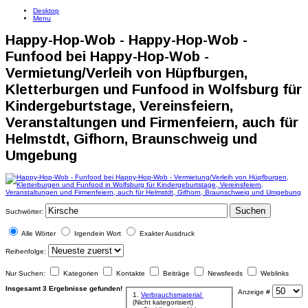
Desktop
Menu
Happy-Hop-Wob - Happy-Hop-Wob -
Funfood bei Happy-Hop-Wob -
Vermietung/Verleih von Hüpfburgen,
Kletterburgen und Funfood in Wolfsburg für
Kindergeburtstage, Vereinsfeiern,
Veranstaltungen und Firmenfeiern, auch für
Helmstdt, Gifhorn, Braunschweig und
Umgebung
Suchen
Suchwörter:
Alle Wörter
Irgendein Wort
Exakter Ausdruck
Reihenfolge:
Nur Suchen:
Kategorien
Kontakte
Beiträge
Newsfeeds
Weblinks
Insgesamt 3 Ergebnisse gefunden!
Anzeige #
1.
Verbrauchsmaterial
(Nicht kategorisiert)