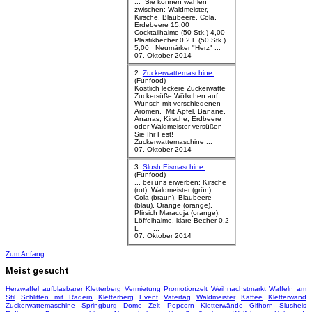
... Sie können wählen
zwischen: Waldmeister,
Kirsche
, Blaubeere, Cola,
Erdebeere 15,00
Cocktailhalme (50 Stk.) 4,00
Plastikbecher 0,2 L (50 Stk.)
5,00 Neumärker "Herz" ...
07. Oktober 2014
2.
Zuckerwattemaschine
(Funfood)
Köstlich leckere Zuckerwatte
Zuckersüße Wölkchen auf
Wunsch mit verschiedenen
Aromen. Mit Apfel, Banane,
Ananas,
Kirsche
, Erdbeere
oder Waldmeister versüßen
Sie Ihr Fest!
Zuckerwattemaschine ...
07. Oktober 2014
3.
Slush Eismaschine
(Funfood)
... bei uns erwerben:
Kirsche
(rot), Waldmeister (grün),
Cola (braun), Blaubeere
(blau), Orange (orange),
Pfirsich Maracuja (orange),
Löffelhalme, klare Becher 0,2
L ...
07. Oktober 2014
Zum Anfang
Meist
gesucht
Herzwaffel
aufblasbarer Kletterberg
Vermietung
Promotionzelt
Weihnachstmarkt
Waffeln am
Stil
Schlitten mit Rädern
Kletterberg
Event
Vatertag
Waldmeister
Kaffee
Kletterwand
Zuckerwattemaschine
Springburg
Dome Zelt
Popcorn
Kletterwände
Gifhorn
Slusheis