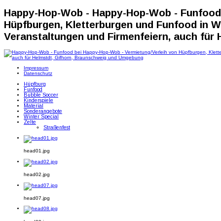
Happy-Hop-Wob - Happy-Hop-Wob - Funfood 
Hüpfburgen, Kletterburgen und Funfood in Wo
Veranstaltungen und Firmenfeiern, auch für
Impressum
Datenschutz
Hüpfburg
Funfood
Bubble Soccer
Kinderspiele
Material
Sonderangebote
Winter Special
Zelte
Straßenfest
head01.jpg
head02.jpg
head07.jpg