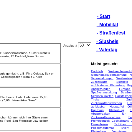
- Start
- Mobilität
- Straßenfest
- Slusheis
Anzeige #
- Vatertag
Icecooler, 12 Cocktailgläser Bonus ...
Meist
gesucht
Cocktails
Weihnachstmarkt
(nach Wahl) fertig gemischt, z.B. Pina
Cola
da, Sex on
Geburtstagsüberraschung
P
Veranstaltungen
Waldmeiste
Zuckerwatte
Slusheis
aufblasbarer Kletterberg
Po
Absperrungen
Funfood
Spaßveranstaltung
Straßen
Schlitten mieten
Cocktailthe
, Blaubeere,
Cola
, Erdebeere 15,00
Theke
Zuc
Cocktailhalme (50 Stk.) 4,00 Plastikbecher 0,2 L (50 Stk.) 5,00 Neumärker "Herz" ...
Zuckerwattenstäbchen
Ge
aufblasbar
Herzwaffel
Gif
Hüpfburg
Kletterburg
K
Absperrbaken für S
Zuckerwattemaschine
Fe
 schon können sich Ihre Gäste einen
ng Pool, San Francisco usw. selber
Promotionzelt
Cocktailparty
Firmenfeiern
Schlitten
Popcornautomat
Event
Kletterberg
Vermietung