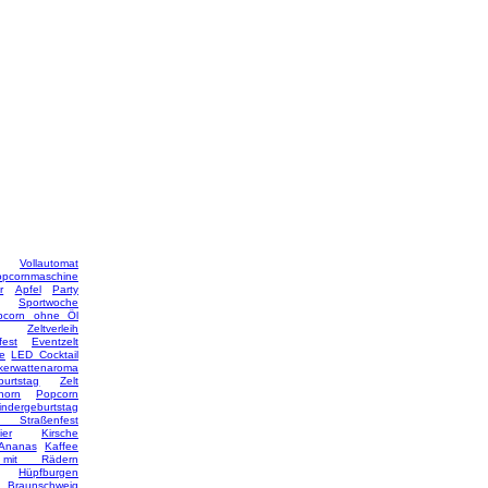
Vollautomat
opcornmaschine
r
Apfel
Party
Sportwoche
pcorn ohne Öl
Zeltverleih
fest
Eventzelt
ke
LED Cocktail
kerwattenaroma
burtstag
Zelt
horn
Popcorn
indergeburtstag
traßenfest
ier
Kirsche
Ananas
Kaffee
 mit Rädern
Hüpfburgen
Braunschweig