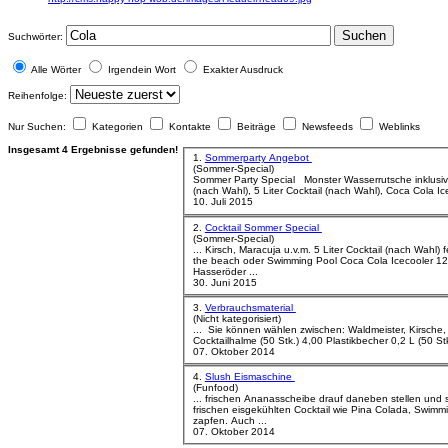
Suchen
Suchwörter:
Alle Wörter
Irgendein Wort
Exakter Ausdruck
Reihenfolge:
Nur Suchen:
Kategorien
Kontakte
Beiträge
Newsfeeds
Weblinks
Insgesamt 4 Ergebnisse gefunden!
1.
Sommerparty Angebot
(Sommer-Special)
Sommer Party Special Monster Wasserrutsche inklusive Slusheismaschine, 5 Liter Slusheis
(nach Wahl), 5 Liter Cocktail (nach Wahl), Coca
Cola
10. Juli 2015
2.
Cocktail Sommer Special
(Sommer-Special)
... Kirsch, Maracuja u.v.m. 5 Liter Cocktail 
the beach oder Swimming Pool Coca
Cola
Icecooler 12 Cocktailgläser + Bonus 1 Kiste
Hasseröder ...
30. Juni 2015
3.
Verbrauchsmaterial
(Nicht kategorisiert)
... Sie können wählen zwischen: Waldmeister, Kirsche
07. Oktober 2014
4.
Slush Eismaschine
(Funfood)
... frischen Ananasscheibe drauf daneben stellen und
frischen eisgekühlten Cocktail wie Pina
Cola
da, Swimmi
zapfen. Auch ...
07. Oktober 2014