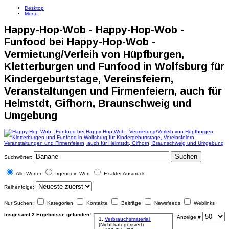
Desktop
Menu
Happy-Hop-Wob - Happy-Hop-Wob -
Funfood bei Happy-Hop-Wob -
Vermietung/Verleih von Hüpfburgen,
Kletterburgen und Funfood in Wolfsburg für
Kindergeburtstage, Vereinsfeiern,
Veranstaltungen und Firmenfeiern, auch für
Helmstdt, Gifhorn, Braunschweig und
Umgebung
Suchen
Suchwörter:
Alle Wörter
Irgendein Wort
Exakter Ausdruck
Reihenfolge:
Nur Suchen:
Kategorien
Kontakte
Beiträge
Newsfeeds
Weblinks
Insgesamt 2 Ergebnisse gefunden!
Anzeige #
1.
Verbrauchsmaterial
(Nicht kategorisiert)